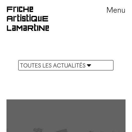
Menu
TOUTES LES ACTUALITÉS
Portes ouvertes
Offre d'emploi
Appel à résidence
Marché
Festival
Journée Portes Ouvertes
Exposition
Sortie de résidence
Évènement