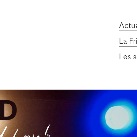
Actua
La Fr
Les a
“Franck Bombard”
le 24.04.2025
à 19:00
Friche du 7 - La Lône