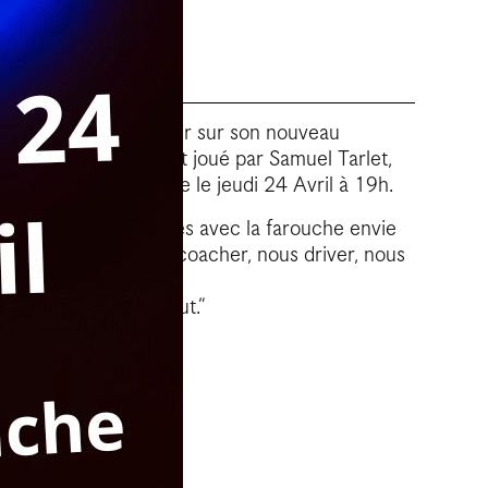
24 Avril pour travailler sur son nouveau
. Ce solo est écrit et joué par Samuel Tarlet,
ésidence est prévue le jeudi 24 Avril à 19h.
tir seul sur les routes avec la farouche envie
l se propose de nous coacher, nous driver, nous
uage publique.
social et de comin’out.”