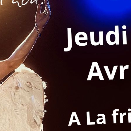
4 rue du commandant ayasse
69007 Lyon
Le plateau de danse accueille en résidence le 23 et 
spectacle, un seul en scène intitulé “Franck Bompard”
comédien de la Cie Marzouk Machine. Une sortie de r
“Après une prise de conscience, Franck décide de par
de réunir, de fédérer autour d’un show dans lequel i
régaler et surtout chanter. C’est l’histoire d’un écho
Farce absurde qui caresse les idées de déterminisme 
Spectacle cou de poing sans queue ni tête.