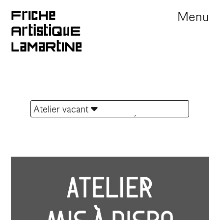
Menu
Atelier vacant
TOUTES LES ACTUALITÉS
Portes ouvertes
Offre d'emploi
Appel à résidence
Marché
Festival
Journée Portes Ouvertes
Exposition
Sortie de résidence