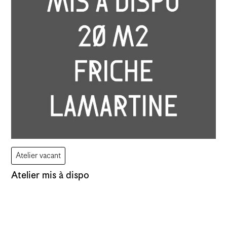
Évènement
Atelier
Vernissage
Assemblée
Atelier vacant
Atelier mis à dispo