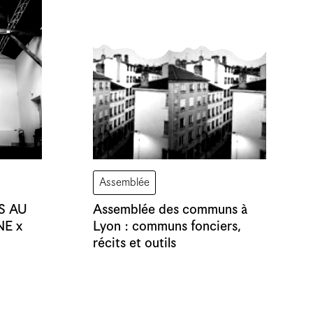
Assemblée
S AU
Assemblée des communs à
NE x
Lyon : communs fonciers,
récits et outils