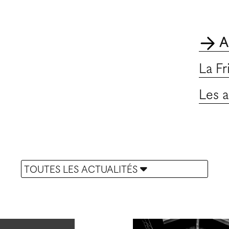
A
La Fr
Les a
TOUTES LES ACTUALITÉS
Portes ouvertes
Offre d'emploi
Appel à résidence
Marché