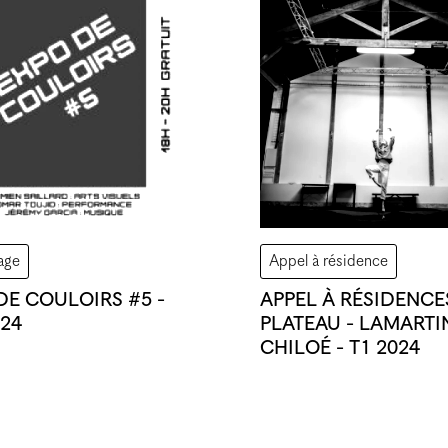
Festival
Journée Portes Ouvertes
Exposition
Sortie de résidence
Évènement
Atelier
Atelier vacant
Vernissage
Assemblée
age
Appel à résidence
DE COULOIRS #5 -
APPEL À RÉSIDENCE
/24
PLATEAU - LAMARTI
CHILOÉ - T1 2024